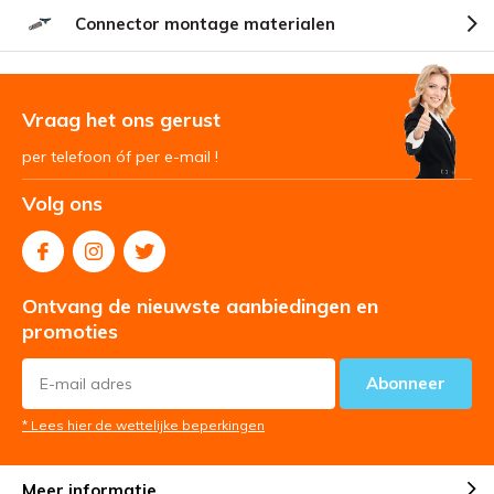
Connector montage materialen
Vraag het ons gerust
per telefoon óf per e-mail !
Volg ons
Ontvang de nieuwste aanbiedingen en
promoties
Abonneer
* Lees hier de wettelijke beperkingen
Meer informatie