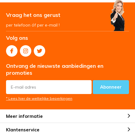
Vraag het ons gerust
per telefoon óf per e-mail !
Volg ons
Ontvang de nieuwste aanbiedingen en
promoties
Abonneer
* Lees hier de wettelijke beperkingen
Meer informatie
Klantenservice