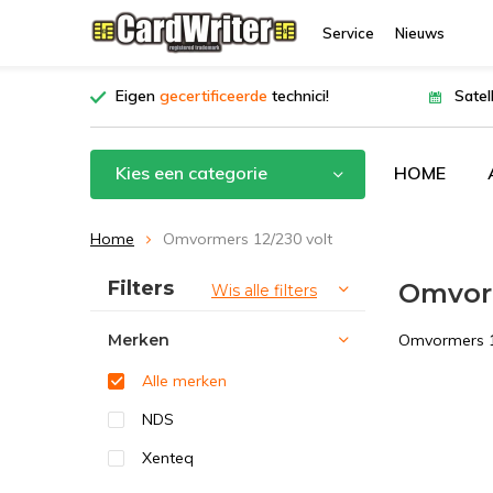
Service
Nieuws
Eigen
gecertificeerde
technici!
Satel
Kies een categorie
HOME
Home
Omvormers 12/230 volt
Sorteren op:
Filters
Omvorm
Wis alle filters
Merken
Omvormers 1
Alle merken
NDS
Xenteq