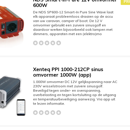
PR
600W
De NDS SP600-12 Smart-In Pure Sine Wave laat
elk apparaat probleemloos draaien op de accu
van uw caravan, camper of boot. De 12 V
omvormer gebruikt een zuivere sinusgolf en
daardoor werken bijvoorbeeld ook lampen met
dimmers, apparaten met een (elektro)mo
Xenteq PPI 1000-212CP sinus
omvormer 1000W (app)
1.000W omvormer DC 12V gelijkspanning naar AC
230V wisselstroom met zuivere sinusgolf.
Beveiligd tegen onder- en overspanning,
overbelasting en tegen kortsluiting op de uitgang
en temperatuurbeveiliging aanwezig. Via app uit
te lezen informatie.