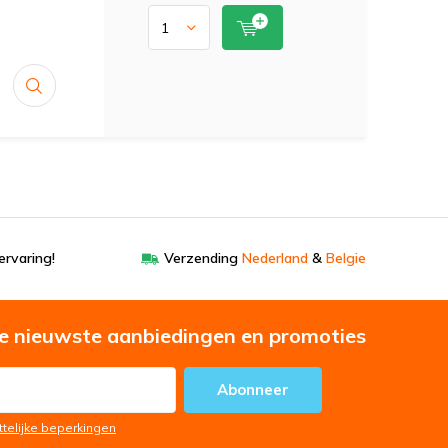
ervaring!
Verzending
Nederland
&
Belgie
e nieuwste aanbiedingen en promoties
Abonneer
ttelijke beperkingen