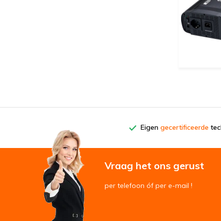
Eigen
gecertificeerde
tech
Vraag het ons gerust
per telefoon óf per e-mail !