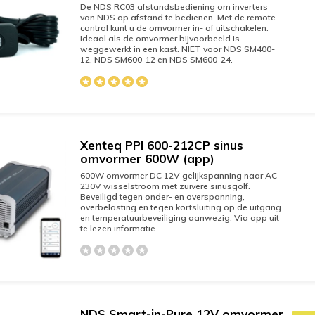
De NDS RC03 afstandsbediening om inverters
van NDS op afstand te bedienen. Met de remote
control kunt u de omvormer in- of uitschakelen.
Ideaal als de omvormer bijvoorbeeld is
weggewerkt in een kast. NIET voor NDS SM400-
12, NDS SM600-12 en NDS SM600-24.
Xenteq PPI 600-212CP sinus
omvormer 600W (app)
600W omvormer DC 12V gelijkspanning naar AC
230V wisselstroom met zuivere sinusgolf.
Beveiligd tegen onder- en overspanning,
overbelasting en tegen kortsluiting op de uitgang
en temperatuurbeveiliging aanwezig. Via app uit
te lezen informatie.
NDS Smart-in-Pure 12V omvormer