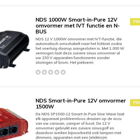
NDS 1000W Smart-in-Pure 12V
PR
omvormer met IVT functie en N-
BUS
NDS 12 V 1000W omvormer met IVT-functie, die
automatisch omschakelt naar het lichtnet zodra
het voertuig daarop aangesloten is. Met 1.000 W
vermogen laat deze zuivere sinus omvormer al
uw 230 V apparaten functioneren zonder
storingen of brom. Het piekverm
NDS Smart-in-Pure 12V omvormer
PR
1500W
De NDS SP1500-12 Smart-In Pure Sine Wave laat
elk apparaat probleemloos draaien op de accu
van uw caravan, camper of boot. De 12 V
omvormer gebruikt een zuivere sinusgolf en
daardoor werken bijvoorbeeld ook lampen met
dimmers, apparaten met een (elektro)m