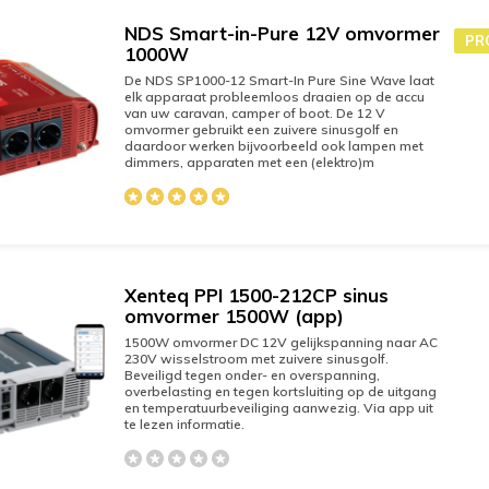
NDS Smart-in-Pure 12V omvormer
PR
1000W
De NDS SP1000-12 Smart-In Pure Sine Wave laat
elk apparaat probleemloos draaien op de accu
van uw caravan, camper of boot. De 12 V
omvormer gebruikt een zuivere sinusgolf en
daardoor werken bijvoorbeeld ook lampen met
dimmers, apparaten met een (elektro)m
Xenteq PPI 1500-212CP sinus
omvormer 1500W (app)
1500W omvormer DC 12V gelijkspanning naar AC
230V wisselstroom met zuivere sinusgolf.
Beveiligd tegen onder- en overspanning,
overbelasting en tegen kortsluiting op de uitgang
en temperatuurbeveiliging aanwezig. Via app uit
te lezen informatie.