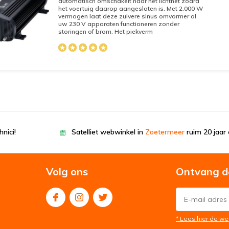
automatisch omschakelt naar het lichtnet zodra
het voertuig daarop aangesloten is. Met 2.000 W
vermogen laat deze zuivere sinus omvormer al
uw 230 V apparaten functioneren zonder
storingen of brom. Het piekverm
nici!
Satelliet webwinkel in
Zoetermeer
ruim 20 jaar 
Volg ons
Ontvang d
* Lees hier de we