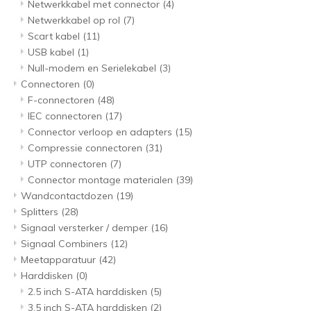
Netwerkkabel met connector
(4)
Netwerkkabel op rol
(7)
Scart kabel
(11)
USB kabel
(1)
Null-modem en Serielekabel
(3)
Connectoren
(0)
F-connectoren
(48)
IEC connectoren
(17)
Connector verloop en adapters
(15)
Compressie connectoren
(31)
UTP connectoren
(7)
Connector montage materialen
(39)
Wandcontactdozen
(19)
Splitters
(28)
Signaal versterker / demper
(16)
Signaal Combiners
(12)
Meetapparatuur
(42)
Harddisken
(0)
2.5 inch S-ATA harddisken
(5)
3.5 inch S-ATA harddisken
(2)