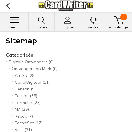
0
menu
zoeken
inloggen
service
winkelwagen
Sitemap
Categorieën:
Digitale Ontvangers
(0)
Ontvangers op Merk
(0)
Amiko
(28)
CanalDigitaal
(11)
Denson
(9)
Edision
(35)
Formuler
(27)
M7
(25)
Rebox
(7)
TechniSat
(17)
VU+
(31)