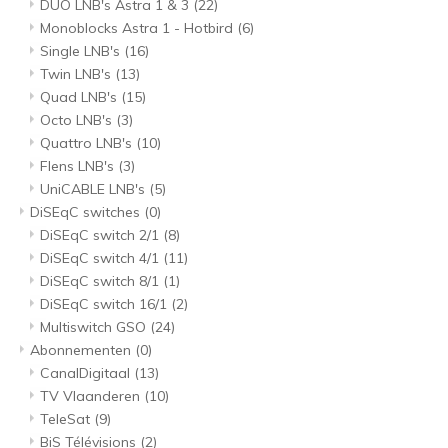
DUO LNB's Astra 1 & 3
(22)
Monoblocks Astra 1 - Hotbird
(6)
Single LNB's
(16)
Twin LNB's
(13)
Quad LNB's
(15)
Octo LNB's
(3)
Quattro LNB's
(10)
Flens LNB's
(3)
UniCABLE LNB's
(5)
DiSEqC switches
(0)
DiSEqC switch 2/1
(8)
DiSEqC switch 4/1
(11)
DiSEqC switch 8/1
(1)
DiSEqC switch 16/1
(2)
Multiswitch GSO
(24)
Abonnementen
(0)
CanalDigitaal
(13)
TV Vlaanderen
(10)
TeleSat
(9)
BiS Télévisions
(2)