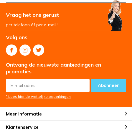
Vraag het ons gerust
per telefoon óf per e-mail !
Volg ons
Ontvang de nieuwste aanbiedingen en
promoties
Abonneer
* Lees hier de wettelijke beperkingen
Meer informatie
Klantenservice