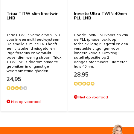
Triax TITW slim line twin
Inverto Ultra TWIN 40mm
LNB
PLL LNB
Triax TITW universele twin LNB
Goede TWIN LNB voorzien van
voor in een multifeed-systeem.
de PLL (phase lock loop)
De smalle slimline LNB heeft
techniek, laag ruisgetal en een
een uitstekend ruisgetal en
versterkte uitgangen voor
lage faseruis en verbruikt
langere kabels. Ontvang 1
bovendien weinig stroom. Triax
satellietpositie op 2
TITW LNB is daarom prima te
aangesloten tuners. Diameter
gebruiken in ongunstige
hals 40mm.
weersomstandigheden.
28,95
24,95
Niet op voorraad
Niet op voorraad