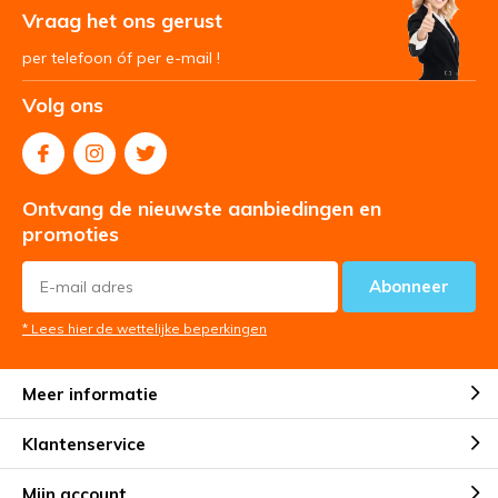
Vraag het ons gerust
per telefoon óf per e-mail !
Volg ons
Ontvang de nieuwste aanbiedingen en
promoties
Abonneer
* Lees hier de wettelijke beperkingen
Meer informatie
Klantenservice
Mijn account