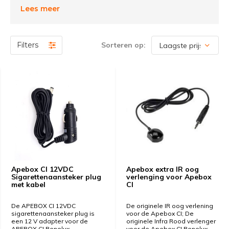
Het kan zijn dat u graag een originele tweede - of
Lees meer
gewoon een extra nieuwe Amiko afstandsbediening
wenst aan te schaffen.
Filters
Sorteren op:
Apebox CI 12VDC
Apebox extra IR oog
Sigarettenaansteker plug
verlenging voor Apebox
met kabel
CI
De APEBOX CI 12VDC
De originele IR oog verlening
sigarettenaansteker plug is
voor de Apebox CI; De
een 12 V adapter voor de
originele Infra Rood verlenger
APEBOX CI Benelux.
voor de Apebox CI Benelux.