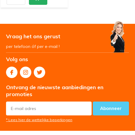
Vraag het ons gerust
per telefoon óf per e-mail !
Volg ons
Ontvang de nieuwste aanbiedingen en
promoties
Abonneer
* Lees hier de wettelijke beperkingen