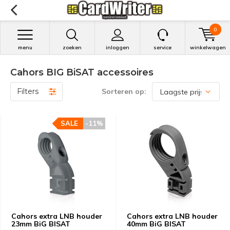
0
menu
zoeken
inloggen
service
winkelwagen
Cahors BIG BiSAT accessoires
Filters
Sorteren op:
SALE
SALE
-11%
-11%
Cahors extra LNB houder
Cahors extra LNB houder
23mm BiG BISAT
40mm BiG BISAT