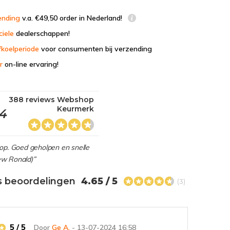
ending
v.a. €49,50 order in Nederland!
ciele
dealerschappen!
fkoelperiode
voor consumenten bij verzending
r
on-line ervaring!
388 reviews Webshop
Keurmerk
,4
hop. Goed geholpen en snelle
view Ronald)”
s beoordelingen
4.65 / 5
(3)
5 / 5
Door
Ge A.
- 13-07-2024 16:58