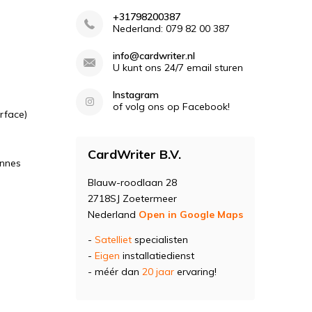
+31798200387
Nederland: 079 82 00 387
info@cardwriter.nl
U kunt ons 24/7 email sturen
Instagram
of volg ons op Facebook!
rface)
CardWriter B.V.
ennes
Blauw-roodlaan 28
2718SJ Zoetermeer
Nederland
Open in Google Maps
-
Satelliet
specialisten
-
Eigen
installatiedienst
- méér dan
20 jaar
ervaring!