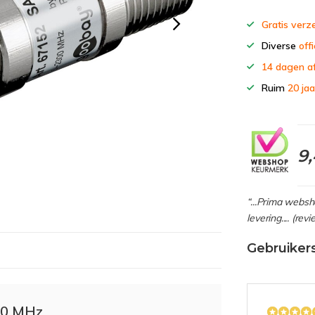
Gratis verz
Diverse
offi
14 dagen a
Ruim
20 jaa
9
“...Prima webs
levering.... (re
Gebruiker
00 MHz