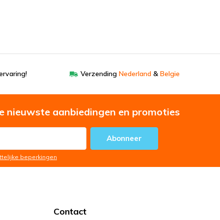
ervaring!
Verzending
Nederland
&
Belgie
e nieuwste aanbiedingen en promoties
Abonneer
ttelijke beperkingen
Contact