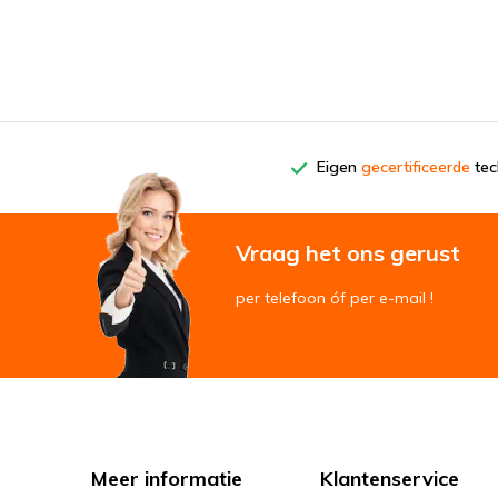
Eigen
gecertificeerde
tech
Vraag het ons gerust
per telefoon óf per e-mail !
Meer informatie
Klantenservice