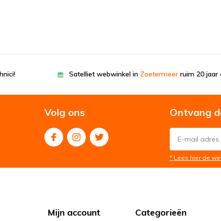
nici!
Satelliet webwinkel in
Zoetermeer
ruim 20 jaar 
Volg ons
Ontvang d
* Lees hier de we
Mijn account
Categorieën