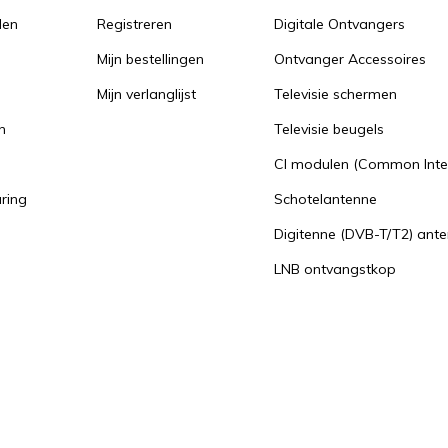
den
Registreren
Digitale Ontvangers
Mijn bestellingen
Ontvanger Accessoires
Mijn verlanglijst
Televisie schermen
n
Televisie beugels
n
CI modulen (Common Inte
aring
Schotelantenne
Digitenne (DVB-T/T2) ant
LNB ontvangstkop