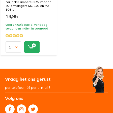
car jack 3 ampere 36W voor de
M7 ontvangers MZ-102 en MZ-
104,...
14,95
voor 17:00 besteld, vandaag
verzonden indien in voorraad
Vraag het ons gerust
per telefoon óf per e-mail !
Volg ons