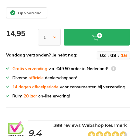
Op voorraad
14,95
0
2
:
0
8
:
1
6
Vandaag verzonden? Je hebt nog:
Gratis verzending
v.a. €49,50 order in Nederland!
Diverse
officiele
dealerschappen!
14 dagen afkoelperiode
voor consumenten bij verzending
Ruim
20 jaar
on-line ervaring!
388 reviews Webshop Keurmerk
9,4