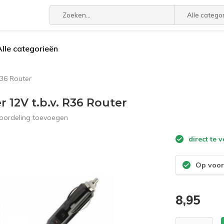
Alle catego
Alle categorieën
R36 Router
 12V t.b.v. R36 Router
eoordeling toevoegen
direct te 
Op voor
8,95