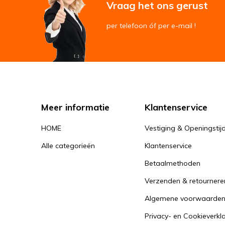
Vraag het ons gerust
per telefoon óf per e-mail !
Meer informatie
Klantenservice
HOME
Vestiging & Openingstij
Alle categorieën
Klantenservice
Betaalmethoden
Verzenden & retournere
Algemene voorwaarde
Privacy- en Cookieverkl