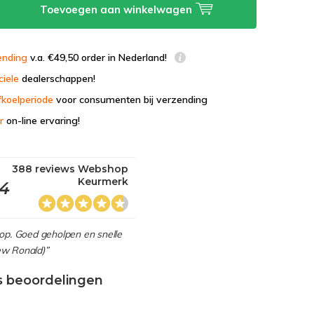
Toevoegen aan winkelwagen
ending
v.a. €49,50 order in Nederland!
ciele
dealerschappen!
fkoelperiode
voor consumenten bij verzending
r
on-line ervaring!
388 reviews Webshop
Keurmerk
,4
hop. Goed geholpen en snelle
view Ronald)”
s beoordelingen