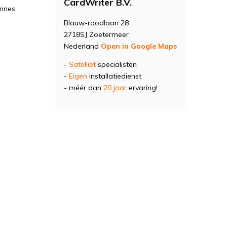
CardWriter B.V.
ennes
Blauw-roodlaan 28
2718SJ Zoetermeer
Nederland
Open in Google Maps
-
Satelliet
specialisten
-
Eigen
installatiedienst
- méér dan
20 jaar
ervaring!