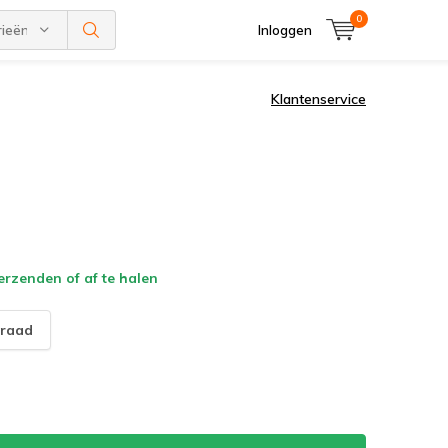
0
rieën
Inloggen
Klantenservice
verzenden of af te halen
raad