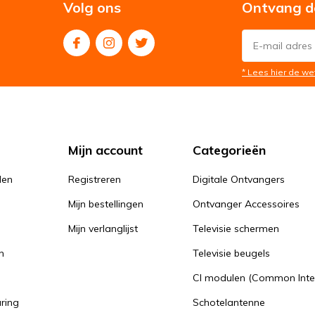
Volg ons
Ontvang d
* Lees hier de we
Mijn account
Categorieën
den
Registreren
Digitale Ontvangers
Mijn bestellingen
Ontvanger Accessoires
Mijn verlanglijst
Televisie schermen
n
Televisie beugels
n
CI modulen (Common Inte
aring
Schotelantenne