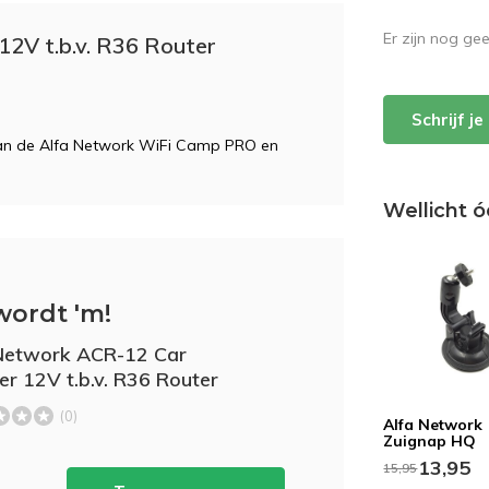
Er zijn nog ge
2V t.b.v. R36 Router
Schrijf j
 van de Alfa Network WiFi Camp PRO en
Wellicht ó
wordt 'm!
Network ACR-12 Car
er 12V t.b.v. R36 Router
(0)
Alfa Network
Zuignap HQ
13,95
15,95