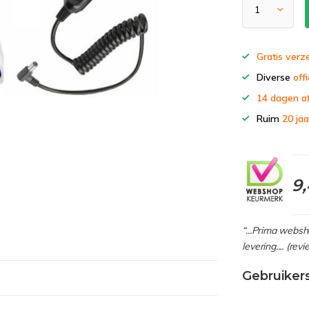
Gratis verz
Diverse
offi
14 dagen a
Ruim
20 jaa
9
“...Prima webs
levering.... (re
Gebruiker