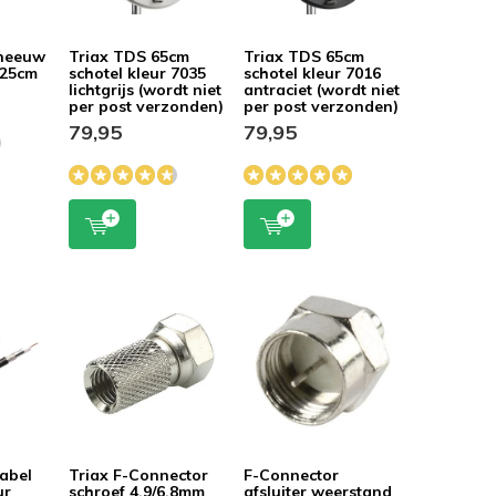
neeuw
Triax TDS 65cm
Triax TDS 65cm
 25cm
schotel kleur 7035
schotel kleur 7016
lichtgrijs (wordt niet
antraciet (wordt niet
per post verzonden)
per post verzonden)
79,95
79,95
abel
Triax F-Connector
F-Connector
ur
schroef 4.9/6.8mm
afsluiter weerstand