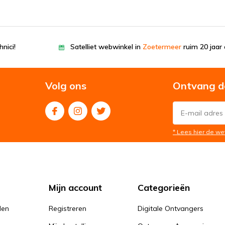
nici!
Satelliet webwinkel in
Zoetermeer
ruim 20 jaar 
Volg ons
Ontvang d
* Lees hier de we
Mijn account
Categorieën
den
Registreren
Digitale Ontvangers