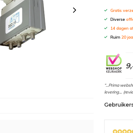
Gratis verz
Diverse
offi
14 dagen a
Ruim
20 jaa
9
“...Prima webs
levering.... (re
Gebruiker