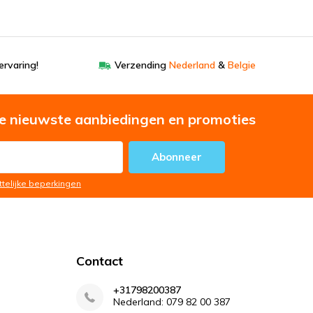
ervaring!
Verzending
Nederland
&
Belgie
e nieuwste aanbiedingen en promoties
Abonneer
ttelijke beperkingen
Contact
+31798200387
Nederland: 079 82 00 387