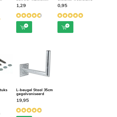
1,29
0,95
stuks
L-beugel Staal 35cm
gegalvaniseerd
19,95