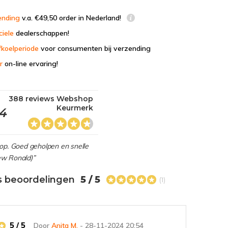
ending
v.a. €49,50 order in Nederland!
ciele
dealerschappen!
fkoelperiode
voor consumenten bij verzending
r
on-line ervaring!
388 reviews Webshop
Keurmerk
,4
hop. Goed geholpen en snelle
view Ronald)”
s beoordelingen
5 / 5
(1)
5 / 5
Door
Anita M.
- 28-11-2024 20:54