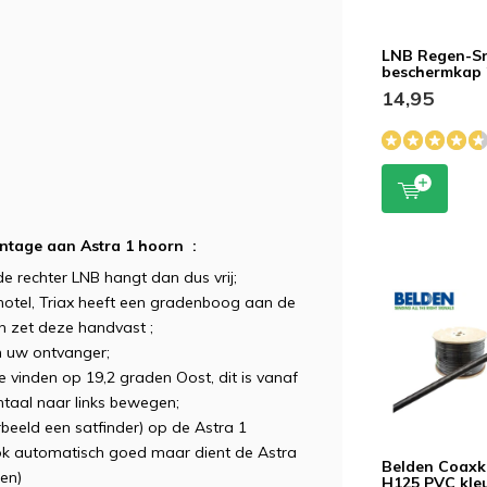
LNB Regen-S
beschermkap
14,95
montage aan Astra 1 hoorn :
e rechter LNB hangt dan dus vrij;
chotel, Triax heeft een gradenboog aan de
en zet deze handvast ;
n uw ontvanger;
 te vinden op 19,2 graden Oost, dit is vanaf
ntaal naar links bewegen;
rbeeld een satfinder) op de Astra 1
 ook automatisch goed maar dient de Astra
Belden Coaxk
en)
H125 PVC kle