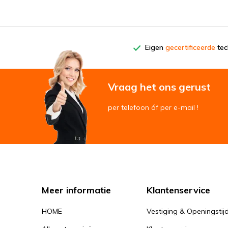
Eigen
gecertificeerde
tech
Vraag het ons gerust
per telefoon óf per e-mail !
Meer informatie
Klantenservice
HOME
Vestiging & Openingstij