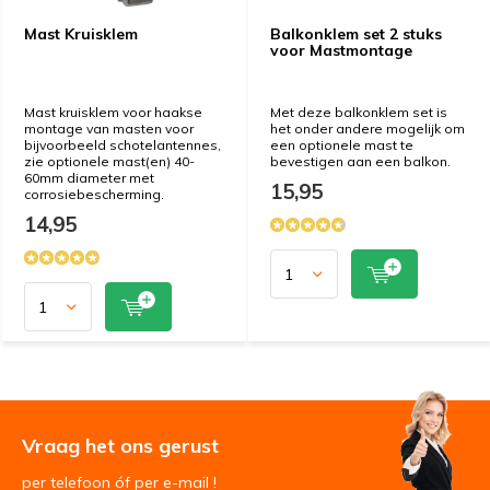
Mast Kruisklem
Balkonklem set 2 stuks
voor Mastmontage
Mast kruisklem voor haakse
Met deze balkonklem set is
montage van masten voor
het onder andere mogelijk om
bijvoorbeeld schotelantennes,
een optionele mast te
zie optionele mast(en) 40-
bevestigen aan een balkon.
60mm diameter met
15,95
corrosiebescherming.
14,95
Vraag het ons gerust
per telefoon óf per e-mail !