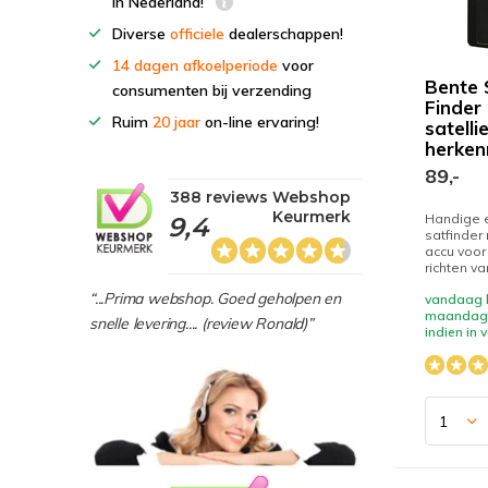
in Nederland!
Diverse
officiele
dealerschappen!
14 dagen afkoelperiode
voor
Bente S
consumenten bij verzending
Finder
Ruim
20 jaar
on-line ervaring!
satelli
herken
89,-
388 reviews Webshop
Keurmerk
Handige 
9,4
satfinde
accu voor
richten va
“...Prima webshop. Goed geholpen en
vandaag b
maandag 
snelle levering.... (review Ronald)”
indien in