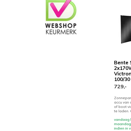
Bente 
2x170
Victro
100/30 
729,-
Zonnepan
accu van 
of boot v
te laden. 
vandaag b
maandag 
indien in