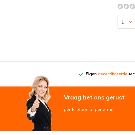
Eigen
gecertificeerde
tech
Vraag het ons gerust
per telefoon óf per e-mail !