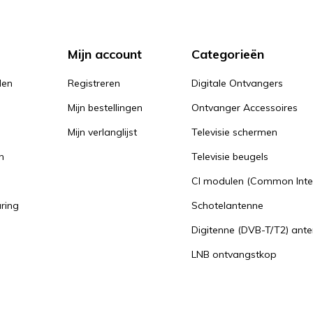
Mijn account
Categorieën
den
Registreren
Digitale Ontvangers
Mijn bestellingen
Ontvanger Accessoires
Mijn verlanglijst
Televisie schermen
n
Televisie beugels
n
CI modulen (Common Inte
aring
Schotelantenne
Digitenne (DVB-T/T2) ant
LNB ontvangstkop