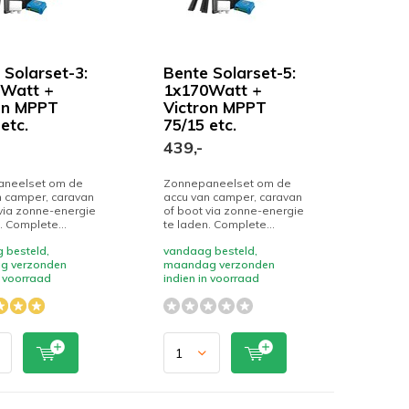
 Solarset-3:
Bente Solarset-5:
Watt +
1x170Watt +
on MPPT
Victron MPPT
etc.
75/15 etc.
439,-
neelset om de
Zonnepaneelset om de
n camper, caravan
accu van camper, caravan
via zonne-energie
of boot via zonne-energie
. Complete...
te laden. Complete...
 besteld,
vandaag besteld,
g verzonden
maandag verzonden
n voorraad
indien in voorraad