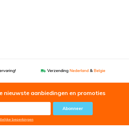
ervaring!
Verzending
Nederland
&
Belgie
e nieuwste aanbiedingen en promoties
Abonneer
ttelijke beperkingen