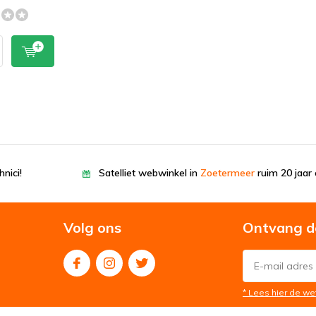
nici!
Satelliet webwinkel in
Zoetermeer
ruim 20 jaar 
Volg ons
Ontvang d
* Lees hier de we