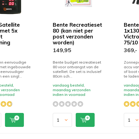
atellite
Bente Recreatieset
Bente
 met 5x
80 (kan niet per
1x130
et
post verzonden
Victr
ning
worden)
75/10 
149,95
369,-
en eenvoudige
Bente budget recreatieset
Zonnepa
r met ingebouwde
80 voor ontvangst van de
accu va
 eenvoudiger
satelliet. De set is inclusief
of boot 
n een singl...
80cm sch...
te laden
esteld,
vandaag besteld,
vandaag
verzonden
maandag verzonden
maanda
 voorraad
indien in voorraad
indien i