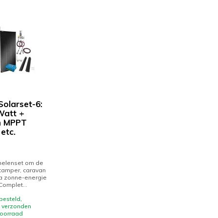
Solarset-6:
Watt +
n MPPT
etc.
elenset om de
camper, caravan
ia zonne-energie
Complet...
esteld,
verzonden
 voorraad