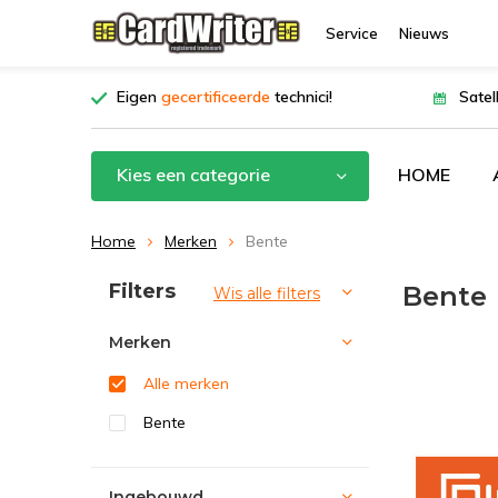
Service
Nieuws
Eigen
gecertificeerde
technici!
Satel
Kies een categorie
HOME
Home
Merken
Bente
Sorteren op:
Filters
Bente
Wis alle filters
Merken
Alle merken
Bente
Ingebouwd