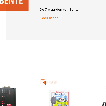
De 7 waarden van Bente
Lees meer
1. Betrouwbaar merk
2. Kwaliteit
3. Gemak/Eenvoud/Simpel
4. Klantgericht
5. Deskundig
6. Eerlijk
7. Toegankelijk