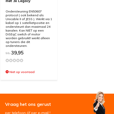
met 3x Legacy
Ondersteuning EN50607
protocol ( ook bekend als
Unicable II of JESS ). Werkt via 1
kabel op 1 satellietpositie en
ondersteunt dan maximaal 24
kanalen. Kan NIET op een
DiSEqC switch of motor
worden gebruikt! werkt alleen
op tuners die dit
ondersteunen.
39,95
59,-
Niet op voorraad
Vraag het ons gerust
per telefoon óf per e-mail !