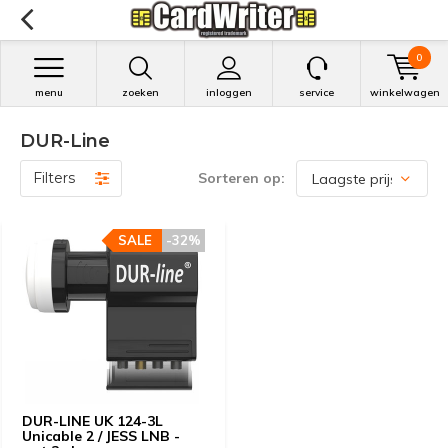
0
menu
zoeken
inloggen
service
winkelwagen
DUR-Line
Filters
Sorteren op:
SALE
SALE
-32%
-32%
DUR-LINE UK 124-3L
Unicable 2 / JESS LNB -