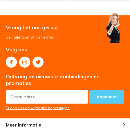
Vraag het ons gerust
per telefoon óf per e-mail !
Volg ons
Ontvang de nieuwste aanbiedingen en
promoties
Abonneer
* Lees hier de wettelijke beperkingen
Meer informatie