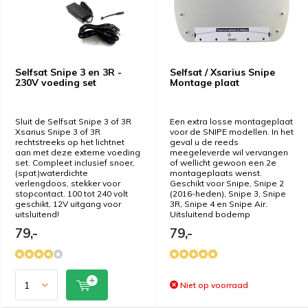
Selfsat Snipe 3 en 3R -
Selfsat / Xsarius Snipe
230V voeding set
Montage plaat
Sluit de Selfsat Snipe 3 of 3R
Een extra losse montageplaat
Xsarius Snipe 3 of 3R
voor de SNIPE modellen. In het
rechtstreeks op het lichtnet
geval u de reeds
aan met deze externe voeding
meegeleverde wil vervangen
set. Compleet inclusief snoer,
of wellicht gewoon een 2e
(spat)waterdichte
montageplaats wenst.
verlengdoos, stekker voor
Geschikt voor Snipe, Snipe 2
stopcontact. 100 tot 240 volt
(2016-heden), Snipe 3, Snipe
geschikt, 12V uitgang voor
3R, Snipe 4 en Snipe Air.
uitsluitend!
Uitsluitend bodemp
79,-
79,-
Niet op voorraad