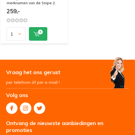
merknamen van de Snipe 2.
259,-
Vraag het ons gerust
per telefoon óf per e-mail !
Volg ons
Ontvang de nieuwste aanbiedingen en
promoties