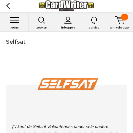
0
menu
zoeken
inloggen
service
winkelwagen
Selfsat
(U kunt de Selfsat vlakantennes onder vele andere