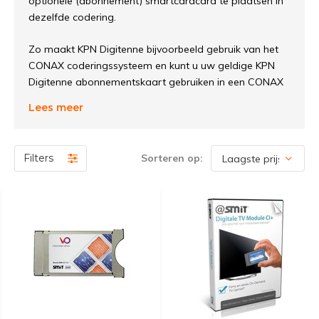
optionele (abonnement) smartcardcard te plaatsen in
dezelfde codering.
Zo maakt KPN Digitenne bijvoorbeeld gebruik van het
CONAX coderingssysteem en kunt u uw geldige KPN
Digitenne abonnementskaart gebruiken in een CONAX
CI module.
Lees meer
Uw apparatuur (TV of bijvoorbeeld digitale ontvanger)
dient dan uiteraard wél in het bezit te zijn van een
Filters
Sorteren op:
ingebouwde tuner én een vrij CI slot om de module te
kunnen plaatsen.