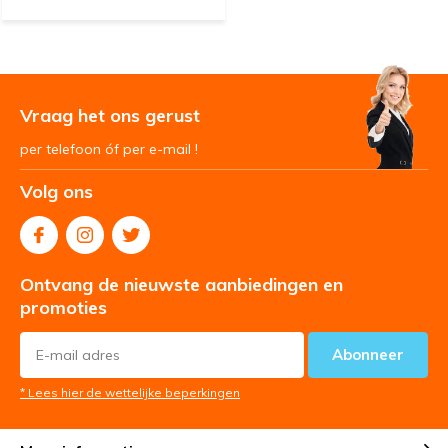
Vraag het ons gerust
per telefoon óf per e-mail !
Volg ons
Ontvang de nieuwste aanbiedingen en
promoties
Abonneer
* Lees hier de wettelijke beperkingen