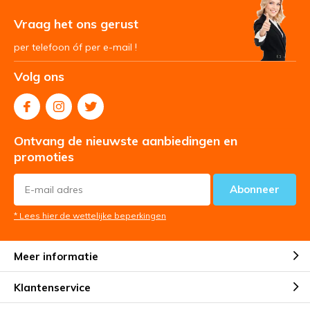
Vraag het ons gerust
per telefoon óf per e-mail !
Volg ons
Ontvang de nieuwste aanbiedingen en
promoties
Abonneer
* Lees hier de wettelijke beperkingen
Meer informatie
Klantenservice