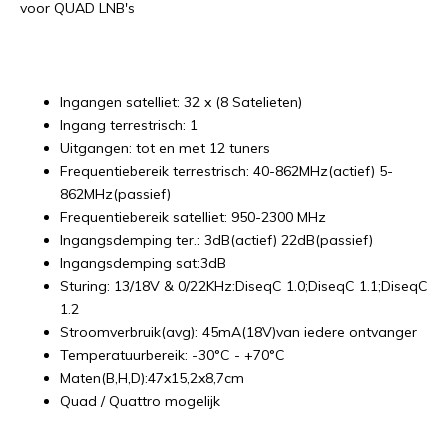
voor QUAD LNB's
Ingangen satelliet: 32 x (8 Satelieten)
Ingang terrestrisch: 1
Uitgangen: tot en met 12 tuners
Frequentiebereik terrestrisch: 40-862MHz(actief) 5-
862MHz(passief)
Frequentiebereik satelliet: 950-2300 MHz
Ingangsdemping ter.: 3dB(actief) 22dB(passief)
Ingangsdemping sat:3dB
Sturing: 13/18V & 0/22KHz:DiseqC 1.0;DiseqC 1.1;DiseqC
1.2
Stroomverbruik(avg): 45mA(18V)van iedere ontvanger
Temperatuurbereik: -30°C - +70°C
Maten(B,H,D):47x15,2x8,7cm
Quad / Quattro mogelijk