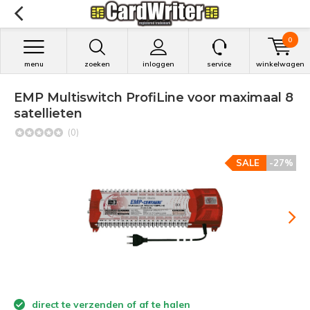
0
menu
zoeken
inloggen
service
winkelwagen
EMP Multiswitch ProfiLine voor maximaal 8
satellieten
(0)
SALE
-27%
direct te verzenden of af te halen