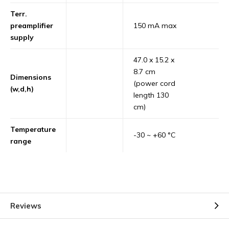
Terr.
preamplifier
150 mA max
supply
47.0 x 15.2 x
8.7 cm
Dimensions
(power cord
(w,d,h)
length 130
cm)
Temperature
-30 ~ +60 °C
range
Reviews