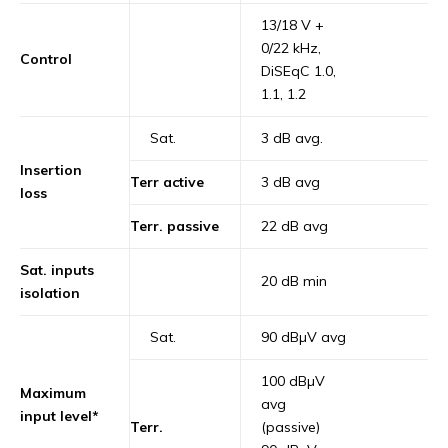
13/18 V +
0/22 kHz,
Control
DiSEqC 1.0,
1.1, 1.2
Sat.
3 dB avg.
Insertion
Terr active
3 dB avg
loss
Terr. passive
22 dB avg
Sat. inputs
20 dB min
isolation
Sat.
90 dBµV avg
100 dBµV
Maximum
avg
input level*
Terr.
(passive)