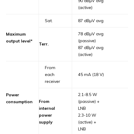
90 dBµV avg
(active)
Sat.
87 dBµV avg
78 dBµV avg
Maximum
(passive)
output level*
Terr.
87 dBµV avg
(active)
From
each
45 mA (18 V)
receiver
2.1-8.5 W
Power
From
(passive) +
consumption
internal
LNB
power
2.3-10 W
supply
(active) +
LNB