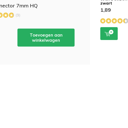
zwart
nnector 7mm HQ
1,89
(9)
JD
Toevoegen aan
winkelwagen
HL
PV