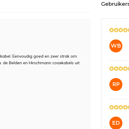
Gebruiker
WB
xkabel. Eenvoudig goed en zeer strak om
a. de Belden en Hirschmann coaxkabels uit
RP
ED