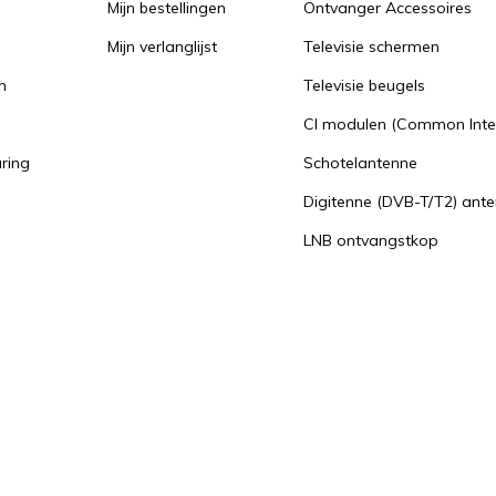
Mijn bestellingen
Ontvanger Accessoires
Mijn verlanglijst
Televisie schermen
n
Televisie beugels
n
CI modulen (Common Inte
aring
Schotelantenne
Digitenne (DVB-T/T2) ant
LNB ontvangstkop