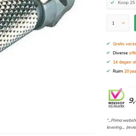
Koop 25 
Gratis verz
Diverse
offi
14 dagen a
Ruim
20 jaa
9
“...Prima webs
levering.... (re