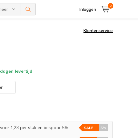
0
rieën
Inloggen
Klantenservice
dagen levertijd
er
voor 1,23 per stuk en bespaar 5%
SALE
5%