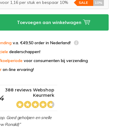
voor 1,16 per stuk en bespaar 10%
SALE
10%
Toevoegen aan winkelwagen
ending
v.a. €49,50 order in Nederland!
ciele
dealerschappen!
fkoelperiode
voor consumenten bij verzending
r
on-line ervaring!
388 reviews Webshop
Keurmerk
,4
hop. Goed geholpen en snelle
view Ronald)”