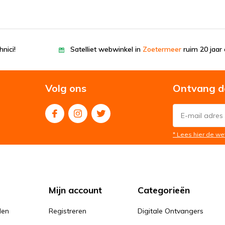
nici!
Satelliet webwinkel in
Zoetermeer
ruim 20 jaar 
Volg ons
Ontvang d
* Lees hier de we
Mijn account
Categorieën
den
Registreren
Digitale Ontvangers