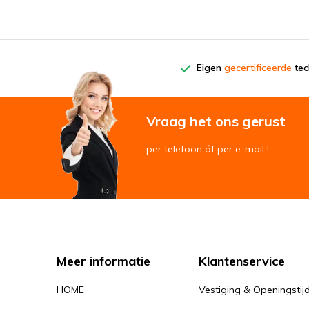
Eigen
gecertificeerde
tech
Vraag het ons gerust
per telefoon óf per e-mail !
Meer informatie
Klantenservice
HOME
Vestiging & Openingstij