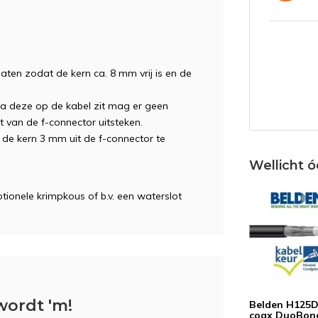
en zodat de kern ca. 8 mm vrij is en de
JV
ra deze op de kabel zit mag er geen
t van de f-connector uitsteken.
 de kern 3 mm uit de f-connector te
Wellicht ó
LM
tionele krimpkous of b.v. een waterslot
PW
wordt 'm!
Belden H125
coax DuoBon