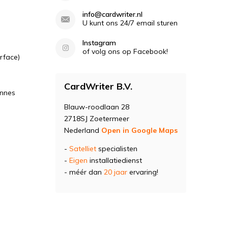
info@cardwriter.nl
U kunt ons 24/7 email sturen
Instagram
of volg ons op Facebook!
rface)
CardWriter B.V.
ennes
Blauw-roodlaan 28
2718SJ Zoetermeer
Nederland
Open in Google Maps
-
Satelliet
specialisten
-
Eigen
installatiedienst
- méér dan
20 jaar
ervaring!