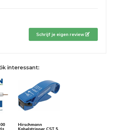
4 / 5
Door
Jean Vaessen
- 18-10-2021 13:00
.
Schrijf je eigen review
5 / 5
Door
Leo M.
- 02-10-2020 11:46
Mooi snel geleverd.
ók interessant:
5 / 5
Door
Peter W.
- 14-05-2020 11:04
Connector kun je stevig aandraaien.
D00
Hirschmann
d+
Kabelstripper CST 5