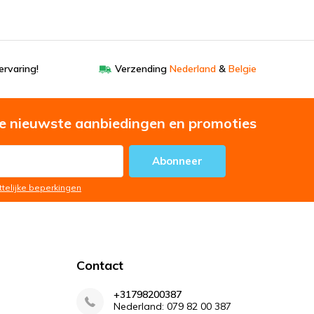
ervaring!
Verzending
Nederland
&
Belgie
e nieuwste aanbiedingen en promoties
Abonneer
ttelijke beperkingen
Contact
+31798200387
Nederland: 079 82 00 387