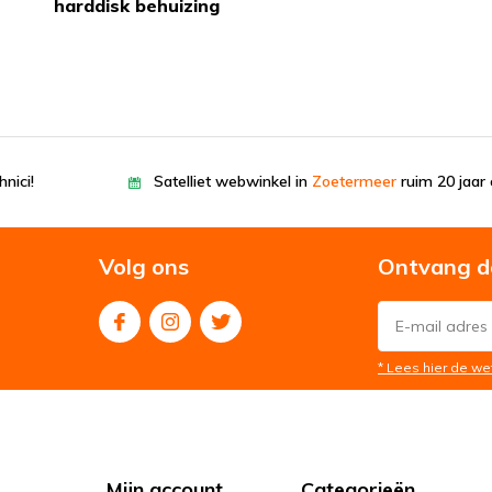
harddisk behuizing
nici!
Satelliet webwinkel in
Zoetermeer
ruim 20 jaar 
Volg ons
Ontvang d
* Lees hier de we
Mijn account
Categorieën