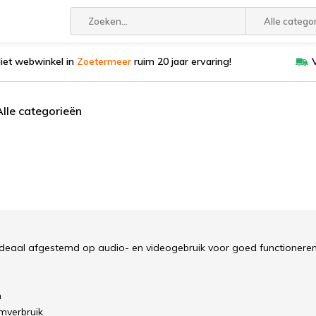
Alle catego
liet webwinkel in
Zoetermeer
ruim 20 jaar ervaring!
Alle categorieën
deaal afgestemd op audio- en videogebruik voor goed functioneren
m
mverbruik