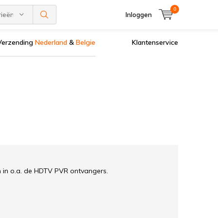
0
rieën
Inloggen
Verzending
Nederland
&
Belgie
Klantenservice
 in o.a. de HDTV PVR ontvangers.