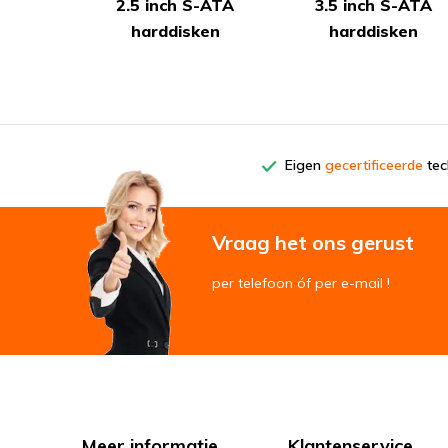
2.5 inch S-ATA
3.5 inch S-ATA
harddisken
harddisken
Eigen
gecertificeerde
tech
Vraag het ons gerust
per telefoon óf per e-mail !
Meer informatie
Klantenservice