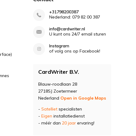
+31798200387
Nederland: 079 82 00 387
info@cardwriter.nl
U kunt ons 24/7 email sturen
Instagram
of volg ons op Facebook!
rface)
CardWriter B.V.
ennes
Blauw-roodlaan 28
2718SJ Zoetermeer
Nederland
Open in Google Maps
-
Satelliet
specialisten
-
Eigen
installatiedienst
- méér dan
20 jaar
ervaring!