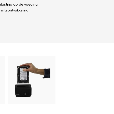
elasting op de voeding
rmteontwikkeling
estemd toerental
PVR satellietontvangers vergen soms andere specificaties dan PC's (!
gitale tuners.