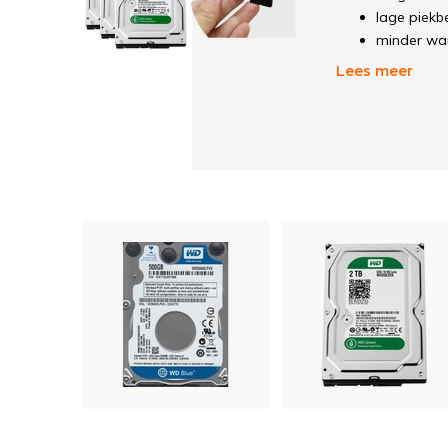
lage piekb
minder wa
ideaal afg
Lees meer
Harddisken voor 
de bijpassende di