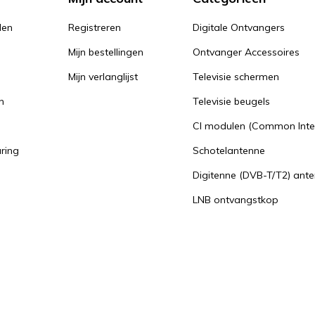
den
Registreren
Digitale Ontvangers
Mijn bestellingen
Ontvanger Accessoires
Mijn verlanglijst
Televisie schermen
n
Televisie beugels
n
CI modulen (Common Inte
aring
Schotelantenne
Digitenne (DVB-T/T2) ant
LNB ontvangstkop