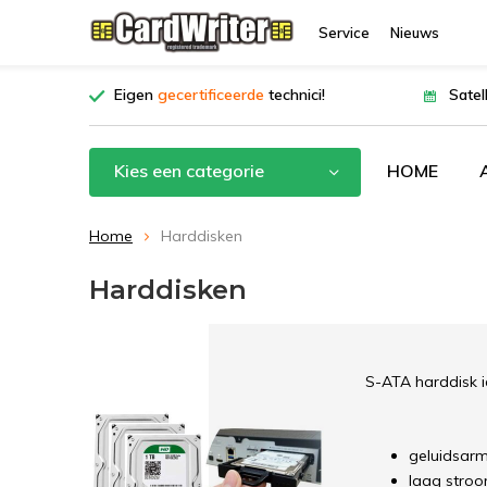
Service
Nieuws
Eigen
gecertificeerde
technici!
Satel
Kies een categorie
HOME
Home
Harddisken
Harddisken
S-ATA harddisk i
geluidsar
laag stroo