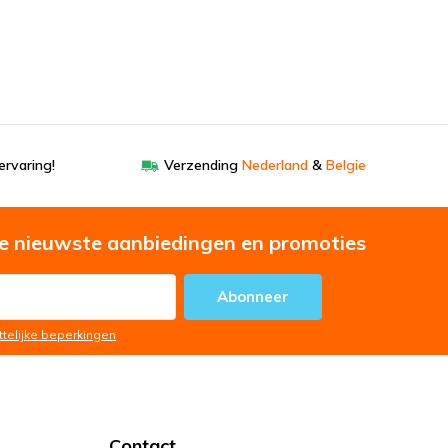
ervaring!
Verzending
Nederland
&
Belgie
e nieuwste aanbiedingen en promoties
Abonneer
ttelijke beperkingen
Contact