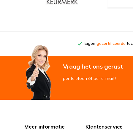
Eigen
gecertificeerde
tech
Vraag het ons gerust
per telefoon óf per e-mail !
Meer informatie
Klantenservice