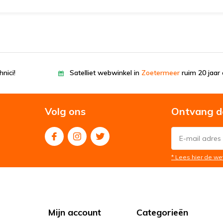
nici!
Satelliet webwinkel in
Zoetermeer
ruim 20 jaar 
Volg ons
Ontvang d
* Lees hier de we
Mijn account
Categorieën