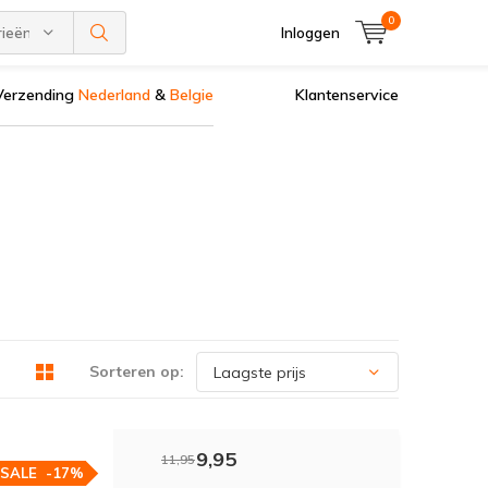
0
rieën
Inloggen
Verzending
Nederland
&
Belgie
Klantenservice
Sorteren op:
9,95
11,95
SALE
-17%