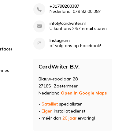
+31798200387
Nederland: 079 82 00 387
info@cardwriter.nl
U kunt ons 24/7 email sturen
Instagram
of volg ons op Facebook!
rface)
CardWriter B.V.
ennes
Blauw-roodlaan 28
2718SJ Zoetermeer
Nederland
Open in Google Maps
-
Satelliet
specialisten
-
Eigen
installatiedienst
- méér dan
20 jaar
ervaring!