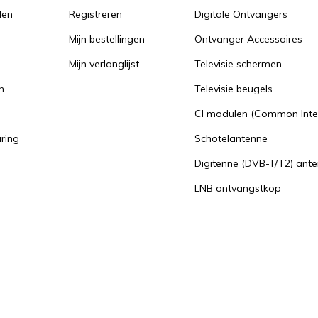
den
Registreren
Digitale Ontvangers
Mijn bestellingen
Ontvanger Accessoires
Mijn verlanglijst
Televisie schermen
n
Televisie beugels
n
CI modulen (Common Inte
aring
Schotelantenne
Digitenne (DVB-T/T2) ant
LNB ontvangstkop