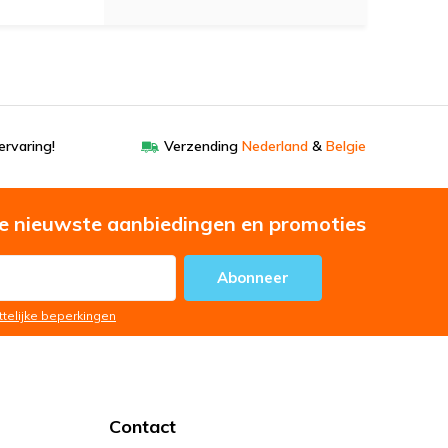
ervaring!
Verzending
Nederland
&
Belgie
e nieuwste aanbiedingen en promoties
Abonneer
ttelijke beperkingen
Contact