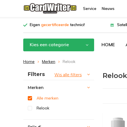
Service
Nieuws
Eigen
gecertificeerde
technici!
Satel
Kies een categorie
HOME
Home
Merken
Relook
Sorteren op:
Filters
Relook
Wis alle filters
Merken
Alle merken
Relook