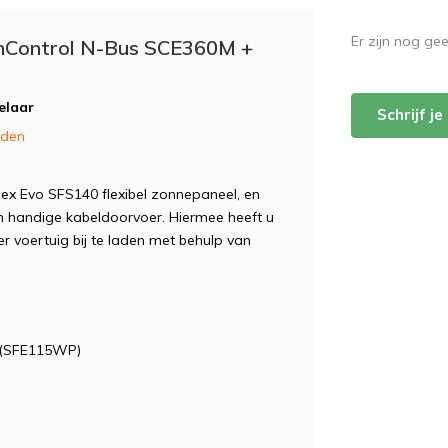
Er zijn nog ge
nControl N-Bus SCE360M +
elaar
Schrijf j
nden
ex Evo SFS140 flexibel zonnepaneel, en
 handige kabeldoorvoer. Hiermee heeft u
 voertuig bij te laden met behulp van
 (SFE115WP)