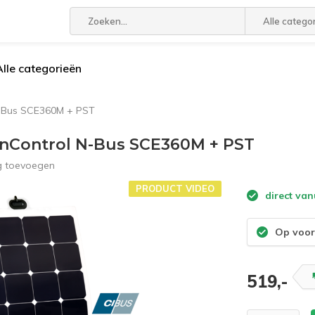
Alle catego
Alle categorieën
N-Bus SCE360M + PST
SunControl N-Bus SCE360M + PST
g toevoegen
PRODUCT VIDEO
direct van
Op voor
519,-