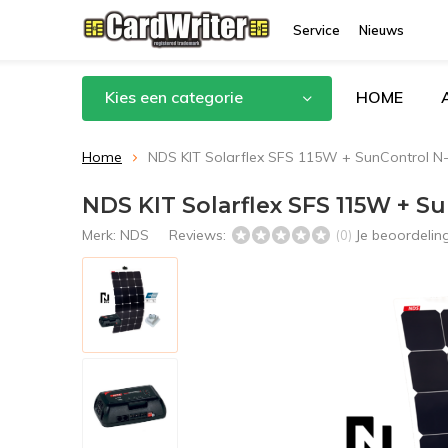
Service
Nieuws
Kies een categorie
HOME
Home
NDS KIT Solarflex SFS 115W + SunControl 
NDS KIT Solarflex SFS 115W + 
Merk:
NDS
Reviews:
Je beoordelin
(0)