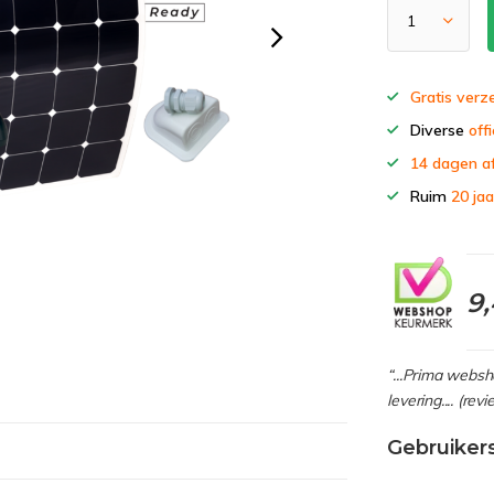
Gratis verz
Diverse
offi
14 dagen a
Ruim
20 jaa
9
“...Prima webs
levering.... (re
Gebruiker