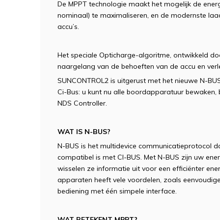
De MPPT technologie maakt het mogelijk de energ
nominaal) te maximaliseren, en de modernste laad
accu’s.
Het speciale Opticharge-algoritme, ontwikkeld do
naargelang van de behoeften van de accu en verl
SUNCONTROL2 is uitgerust met het nieuwe N-BUS
Ci-Bus: u kunt nu alle boordapparatuur bewaken, 
NDS Controller.
WAT IS N-BUS?
N-BUS is het multidevice communicatieprotocol da
compatibel is met CI-BUS. Met N-BUS zijn uw ene
wisselen ze informatie uit voor een efficiënter e
apparaten heeft vele voordelen, zoals eenvoudi
bediening met één simpele interface.
WAT BETEKENT MPPT?