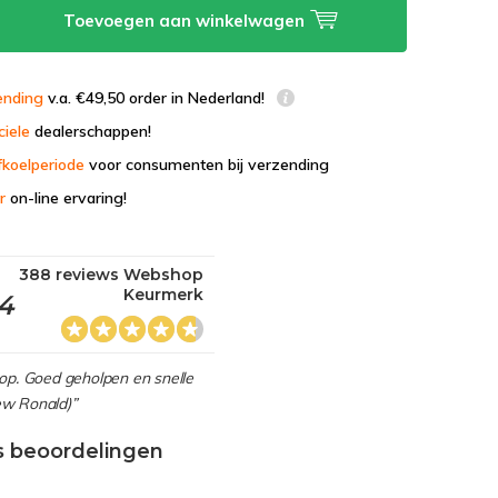
Toevoegen aan winkelwagen
ending
v.a. €49,50 order in Nederland!
ciele
dealerschappen!
fkoelperiode
voor consumenten bij verzending
r
on-line ervaring!
388 reviews Webshop
Keurmerk
,4
hop. Goed geholpen en snelle
view Ronald)”
s beoordelingen