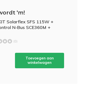
wordt 'm!
IT Solarflex SFS 115W +
ontrol N-Bus SCE360M +
(0)
Toevoegen aan
-
winkelwagen