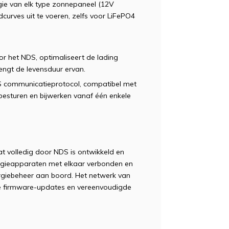
ie van elk type zonnepaneel (12V
curves uit te voeren, zelfs voor LiFePO4
or het NDS, optimaliseert de lading
engt de levensduur ervan.
 communicatieprotocol, compatibel met
besturen en bijwerken vanaf één enkele
t volledig door NDS is ontwikkeld en
rgieapparaten met elkaar verbonden en
nergiebeheer aan boord. Het netwerk van
ge firmware-updates en vereenvoudigde