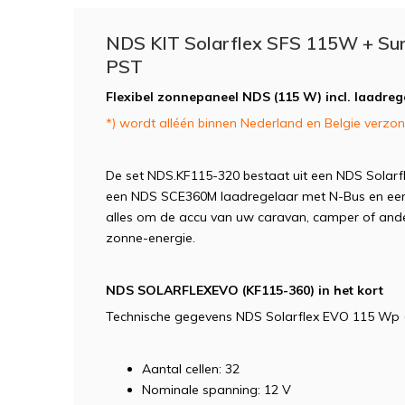
NDS KIT Solarflex SFS 115W + Su
PST
Flexibel zonnepaneel NDS (115 W) incl. laadreg
*) wordt alléén binnen Nederland en Belgie
verzo
De set NDS.KF115-320 bestaat uit een NDS Solarfl
een NDS SCE360M laadregelaar met N-Bus en een
alles om de accu van uw caravan, camper of ander
zonne-energie.
NDS SOLARFLEXEVO (KF115-360) in het kort
Technische gegevens NDS Solarflex EVO 115 Wp
Aantal cellen: 32
Nominale spanning: 12 V