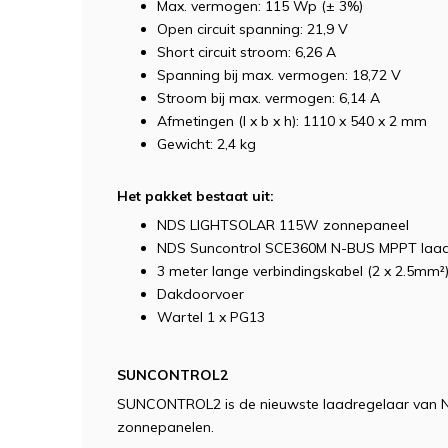
Max. vermogen: 115 Wp (± 3%)
Open circuit spanning: 21,9 V
Short circuit stroom: 6,26 A
Spanning bij max. vermogen: 18,72 V
Stroom bij max. vermogen: 6,14 A
Afmetingen (l x b x h): 1110 x 540 x 2 mm
Gewicht: 2,4 kg
Het pakket bestaat uit:
NDS LIGHTSOLAR 115W zonnepaneel
NDS Suncontrol SCE360M N-BUS MPPT laad
3 meter lange verbindingskabel (2 x 2.5mm²
Dakdoorvoer
Wartel 1 x PG13
SUNCONTROL2
SUNCONTROL2 is de nieuwste laadregelaar van N
zonnepanelen.