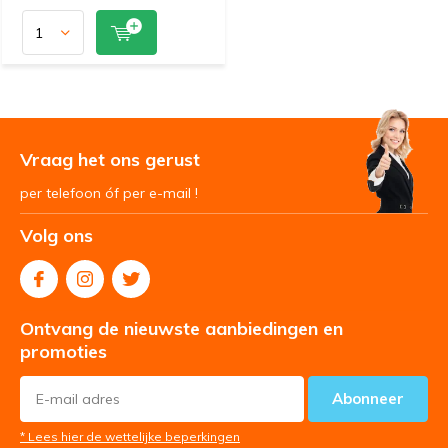
Vraag het ons gerust
per telefoon óf per e-mail !
Volg ons
Ontvang de nieuwste aanbiedingen en
promoties
Abonneer
* Lees hier de wettelijke beperkingen