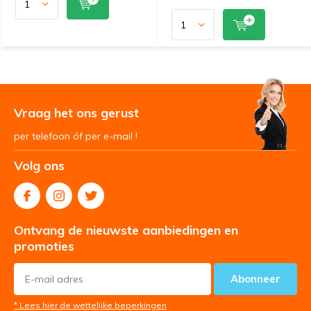
Vraag het ons gerust
per telefoon óf per e-mail !
Volg ons
Ontvang de nieuwste aanbiedingen en
promoties
Abonneer
* Lees hier de wettelijke beperkingen