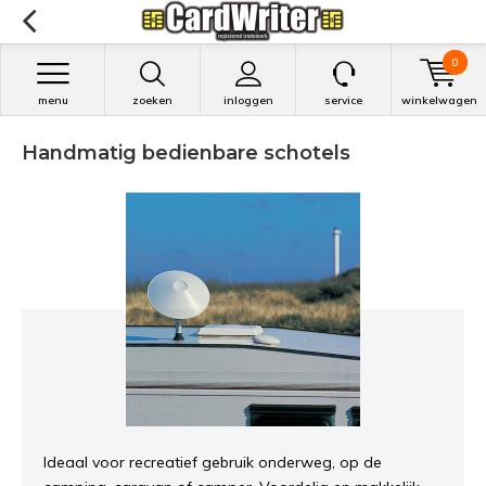
0
menu
zoeken
inloggen
service
winkelwagen
Handmatig bedienbare schotels
Ideaal voor recreatief gebruik onderweg, op de