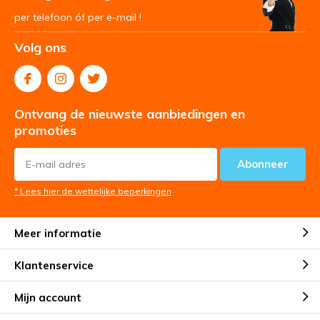
per telefoon óf per e-mail !
Volg ons
Ontvang de nieuwste aanbiedingen en
promoties
Abonneer
* Lees hier de wettelijke beperkingen
Meer informatie
Klantenservice
Mijn account