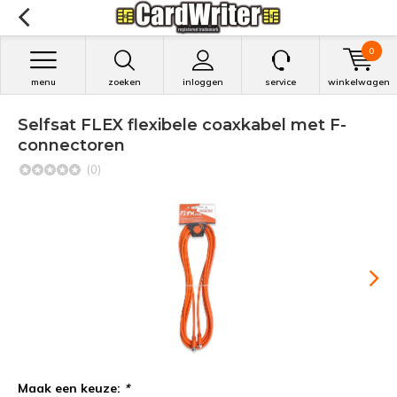
0
menu
zoeken
inloggen
service
winkelwagen
Selfsat FLEX flexibele coaxkabel met F-
connectoren
(0)
Maak een keuze:
*