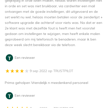
gelijktijdig in orde laten maken, helaas waren instellingen niet
in orde en set was niet bruikbaar, via cardwriter een mail
ontvangen met de goede instellingen, dit uitgevoerd en de
set werkt nu wel, helaas moeten betalen voor de zenderlijst +
software upgrade die achteraf voor niets was. Na dat er een
2e klant was met dezelfde fout is heeft men het voorstel
gedaan om instellingen te wijzigen, men heeft enkele malen
geprobeerd om mij telefonisch te benaderen, maar ik ben
deze week slecht bereikbaar via de telefoon.
Een reviewer
9 sep 2022 op TRUSTPILOT
Prima geholpen Vriendelijk n meedenkend personeel
Een reviewer