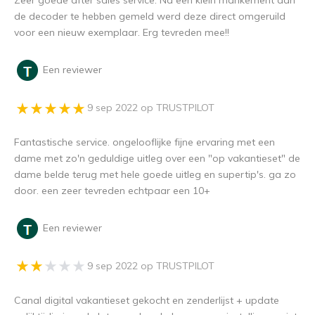
Zeer goede after sales service. Na een klein mankement aan
de decoder te hebben gemeld werd deze direct omgeruild
voor een nieuw exemplaar. Erg tevreden mee!!
Een reviewer
9 sep 2022 op TRUSTPILOT
Fantastische service. ongelooflijke fijne ervaring met een
dame met zo'n geduldige uitleg over een "op vakantieset" de
dame belde terug met hele goede uitleg en supertip's. ga zo
door. een zeer tevreden echtpaar een 10+
Een reviewer
9 sep 2022 op TRUSTPILOT
Canal digital vakantieset gekocht en zenderlijst + update