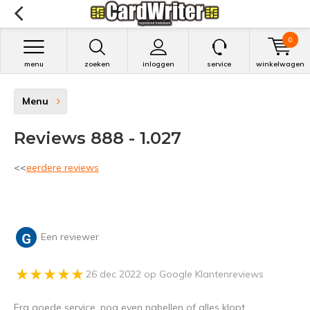
0
menu
zoeken
inloggen
service
winkelwagen
Menu
Reviews 888 - 1.027
<<
eerdere reviews
Een reviewer
26 dec 2022 op Google Klantenreviews
Erg goede service, nog even nabellen of alles klopt,