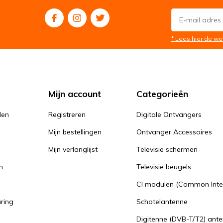
* Lees hier de we
Mijn account
Categorieën
den
Registreren
Digitale Ontvangers
Mijn bestellingen
Ontvanger Accessoires
Mijn verlanglijst
Televisie schermen
n
Televisie beugels
n
CI modulen (Common Inte
aring
Schotelantenne
Digitenne (DVB-T/T2) ant