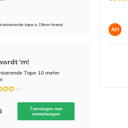
ulcaniserende tape is 19mm breed.
AH
wordt 'm!
niserende Tape 10 meter
m
(1)
Toevoegen aan
5
winkelwagen