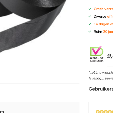
Gratis verz
Diverse
offi
14 dagen a
Ruim
20 jaa
9
“...Prima webs
levering.... (re
Gebruiker
mm