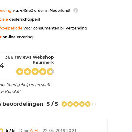
ending
v.a. €49,50 order in Nederland!
ciele
dealerschappen!
fkoelperiode
voor consumenten bij verzending
r
on-line ervaring!
388 reviews Webshop
Keurmerk
,4
hop. Goed geholpen en snelle
view Ronald)”
s beoordelingen
5 / 5
(1)
5 / 5
Door
A. H.
- 22-04-2019 20:21