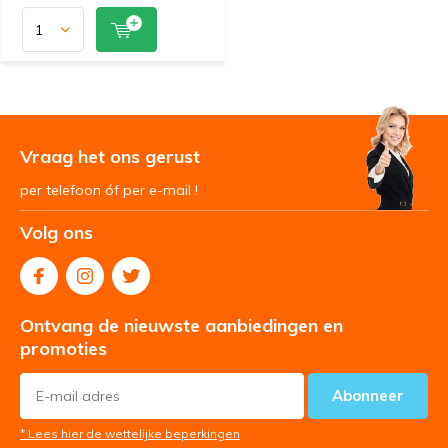
Vraag het ons gerust
per telefoon óf per e-mail !
Volg ons
Ontvang de nieuwste aanbiedingen en
promoties
Abonneer
* Lees hier de wettelijke beperkingen