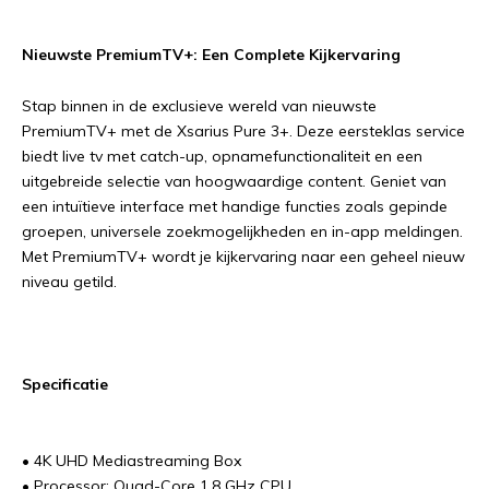
Nieuwste PremiumTV+: Een Complete Kijkervaring
Stap binnen in de exclusieve wereld van nieuwste
PremiumTV+ met de Xsarius Pure 3+. Deze eersteklas service
biedt live tv met catch-up, opnamefunctionaliteit en een
uitgebreide selectie van hoogwaardige content. Geniet van
een intuïtieve interface met handige functies zoals gepinde
groepen, universele zoekmogelijkheden en in-app meldingen.
Met PremiumTV+ wordt je kijkervaring naar een geheel nieuw
niveau getild.
Specificatie
• 4K UHD Mediastreaming Box
• Processor: Quad-Core 1.8 GHz CPU