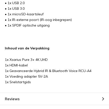
• 1x USB 2.0
• 1x USB 3.0
• 1x microSD-kaartsleuf
• 1x IR-externe poort (IR-oog inbegrepen)
• 1x SPDIF optische uitgang
Inhoud van de Verpakking
1x Xsarius Pure 3+ 4K UHD
1x HDMI-kabel
1x Geavanceerde Hybrid IR & Bluetooth Voice RCU-A4
1x Voeding adapter 5V-2A
1x Snelstartgids
Reviews