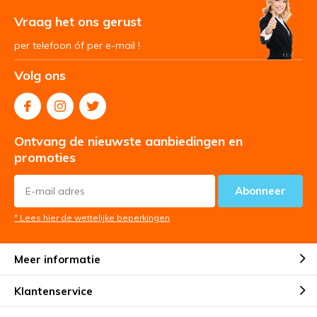
Vraag het ons gerust
per telefoon óf per e-mail !
Volg ons
Ontvang de nieuwste aanbiedingen en
promoties
Abonneer
* Lees hier de wettelijke beperkingen
Meer informatie
Klantenservice