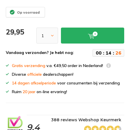
Op voorraad
29,95
0
0
:
1
4
:
2
6
Vandaag verzonden? Je hebt nog:
Gratis verzending
v.a. €49,50 order in Nederland!
Diverse
officiele
dealerschappen!
14 dagen afkoelperiode
voor consumenten bij verzending
Ruim
20 jaar
on-line ervaring!
388 reviews Webshop Keurmerk
9,4