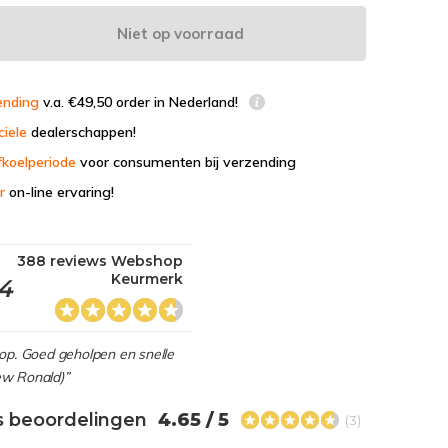
Niet op voorraad
ending
v.a. €49,50 order in Nederland!
ciele
dealerschappen!
fkoelperiode
voor consumenten bij verzending
r
on-line ervaring!
388 reviews Webshop
Keurmerk
,4
hop. Goed geholpen en snelle
view Ronald)”
s beoordelingen
4.65 / 5
(3)