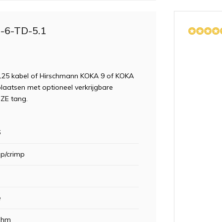
F-6-TD-5.1
125 kabel of Hirschmann KOKA 9 of KOKA
plaatsen met optioneel verkrijgbare
IZE tang.
6
p/crimp
e
e
Ohm