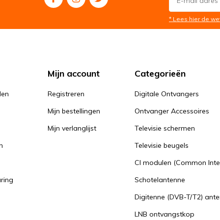
* Lees hier de we
Mijn account
Categorieën
den
Registreren
Digitale Ontvangers
Mijn bestellingen
Ontvanger Accessoires
Mijn verlanglijst
Televisie schermen
n
Televisie beugels
n
CI modulen (Common Inte
aring
Schotelantenne
Digitenne (DVB-T/T2) ant
LNB ontvangstkop