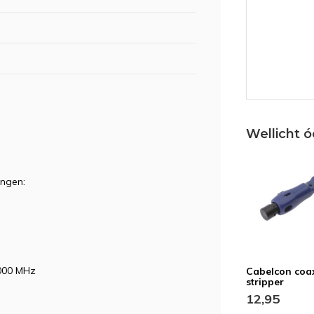
Wellicht ó
HV
ingen:
SV
3000 MHz
Cabelcon coa
stripper
12,95