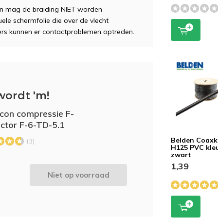
en mag de braiding NIET worden
ele schermfolie die over de vlecht
JG
nders kunnen er contactproblemen optreden.
wordt 'm!
con compressie F-
ctor F-6-TD-5.1
Belden Coaxk
(3)
H125 PVC kle
zwart
1,39
Niet op voorraad