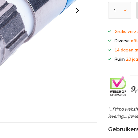
Gratis verz
Diverse
offi
14 dagen a
Ruim
20 jaa
9
“...Prima webs
levering.... (re
Gebruiker