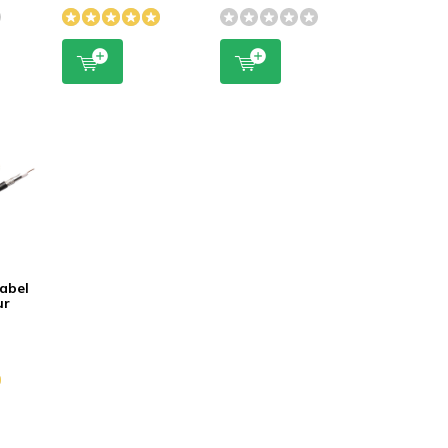
Koper heeft geen omschrijving achtergelaten.
abel
ur