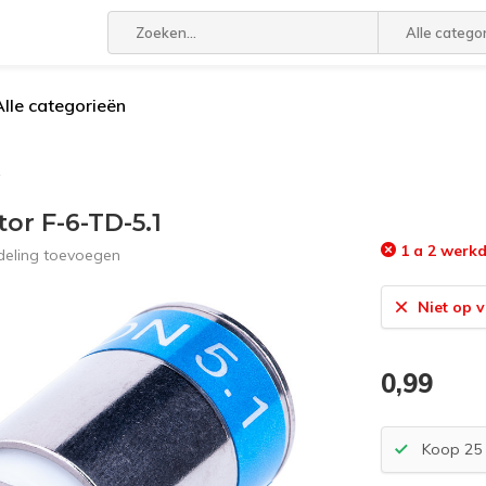
Alle catego
Alle categorieën
1
or F-6-TD-5.1
1 a 2 werkd
deling toevoegen
Niet op 
0,99
Koop 25 