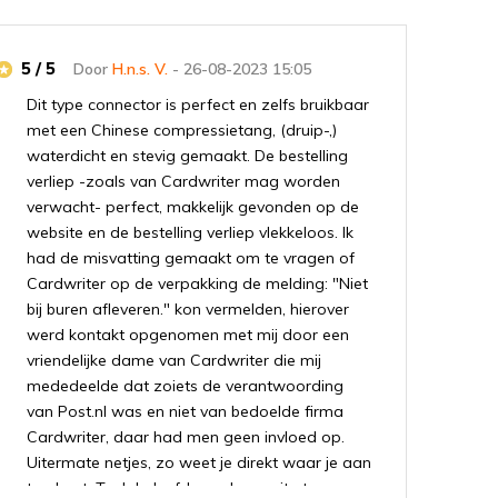
5 / 5
Door
H.n.s. V.
- 26-08-2023 15:05
Dit type connector is perfect en zelfs bruikbaar
met een Chinese compressietang, (druip-,)
waterdicht en stevig gemaakt. De bestelling
verliep -zoals van Cardwriter mag worden
verwacht- perfect, makkelijk gevonden op de
website en de bestelling verliep vlekkeloos. Ik
had de misvatting gemaakt om te vragen of
Cardwriter op de verpakking de melding: "Niet
bij buren afleveren." kon vermelden, hierover
werd kontakt opgenomen met mij door een
vriendelijke dame van Cardwriter die mij
mededeelde dat zoiets de verantwoording
van Post.nl was en niet van bedoelde firma
Cardwriter, daar had men geen invloed op.
Uitermate netjes, zo weet je direkt waar je aan
toe bent. Toch beleefd om de moeite te nemen