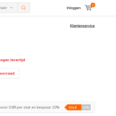
0
rieën
Inloggen
Klantenservice
agen levertijd
voorraad
voor 0,89 per stuk en bespaar 10%
SALE
10%