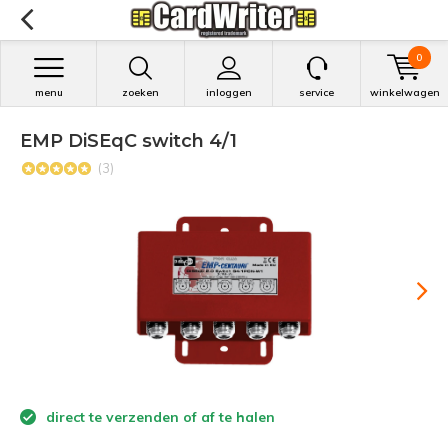
0
menu
zoeken
inloggen
service
winkelwagen
EMP DiSEqC switch 4/1
(3)
direct te verzenden of af te halen