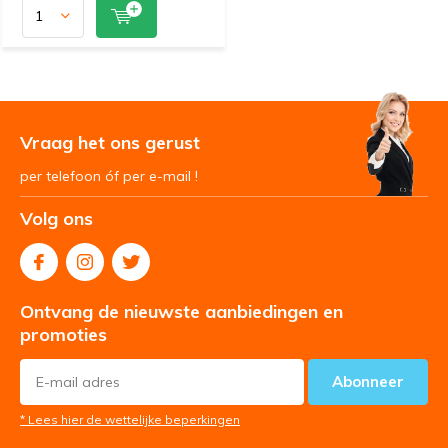
Vraag het ons gerust
per telefoon óf per e-mail !
Volg ons
Ontvang de nieuwste aanbiedingen en
promoties
Abonneer
* Lees hier de wettelijke beperkingen