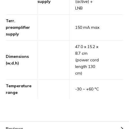
supply
(active) +
LNB
Terr.
preamplifier
150 mA max
supply
47.0 x 15.2 x
8.7 cm
Dimensions
(power cord
(w,d,h)
length 130
cm)
Temperature
-30 ~ +60 °C
range
Reviews