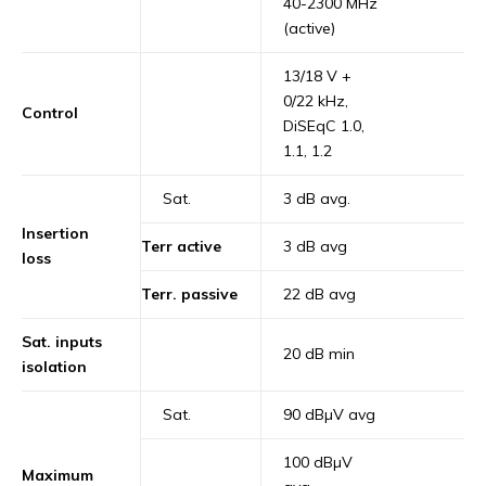
40-2300 MHz
(active)
13/18 V +
0/22 kHz,
Control
DiSEqC 1.0,
1.1, 1.2
Sat.
3 dB avg.
Insertion
Terr active
3 dB avg
loss
Terr. passive
22 dB avg
Sat. inputs
20 dB min
isolation
Sat.
90 dBµV avg
100 dBµV
Maximum