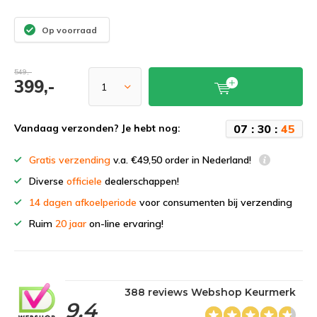
Op voorraad
549,-
399,-
0
7
:
3
0
:
4
4
Vandaag verzonden? Je hebt nog:
Gratis verzending
v.a. €49,50 order in Nederland!
Diverse
officiele
dealerschappen!
14 dagen afkoelperiode
voor consumenten bij verzending
Ruim
20 jaar
on-line ervaring!
388 reviews Webshop Keurmerk
9,4