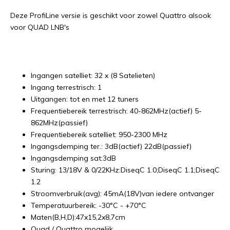
Deze ProfiLine versie is geschikt voor zowel Quattro alsook
voor QUAD LNB's
Ingangen satelliet: 32 x (8 Satelieten)
Ingang terrestrisch: 1
Uitgangen: tot en met 12 tuners
Frequentiebereik terrestrisch: 40-862MHz(actief) 5-
862MHz(passief)
Frequentiebereik satelliet: 950-2300 MHz
Ingangsdemping ter.: 3dB(actief) 22dB(passief)
Ingangsdemping sat:3dB
Sturing: 13/18V & 0/22KHz:DiseqC 1.0;DiseqC 1.1;DiseqC
1.2
Stroomverbruik(avg): 45mA(18V)van iedere ontvanger
Temperatuurbereik: -30°C - +70°C
Maten(B,H,D):47x15,2x8,7cm
Quad / Quattro mogelijk