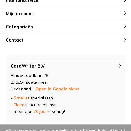
Klantenservice
Mijn account
Categorieën
Contact
CardWriter B.V.
Blauw-roodlaan 28
2718SJ Zoetermeer
Nederland
Open in Google Maps
-
Satelliet
specialisten
-
Eigen
installatiedienst
- méér dan
20 jaar
ervaring!
Wij slaan cookies op om onze website te verbeteren. Is dat akkoord?