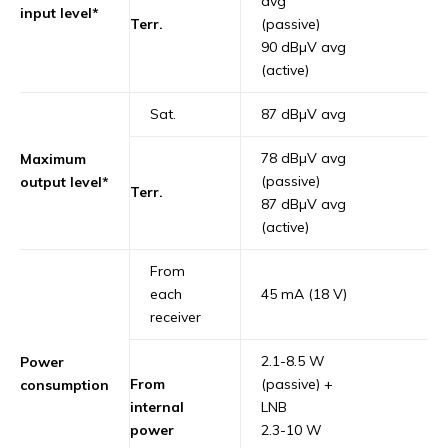
avg
input level*
Terr.
(passive)
90 dBµV avg
(active)
Sat.
87 dBµV avg
78 dBµV avg
Maximum
(passive)
output level*
Terr.
87 dBµV avg
(active)
From
each
45 mA (18 V)
receiver
2.1-8.5 W
Power
From
(passive) +
consumption
internal
LNB
power
2.3-10 W