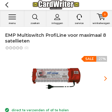
0
menu
zoeken
inloggen
service
winkelwagen
EMP Multiswitch ProfiLine voor maximaal 8
satellieten
(0)
SALE
-27%
direct te verzenden of af te halen