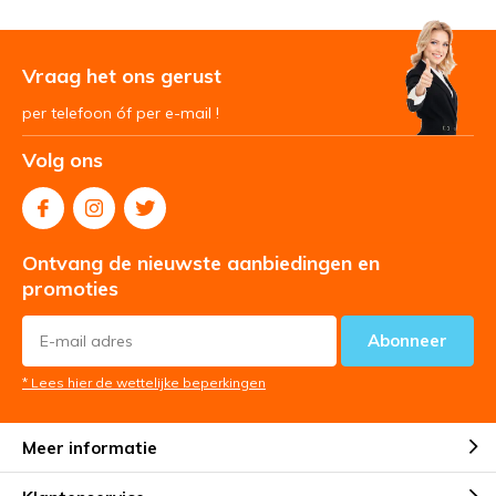
Vraag het ons gerust
per telefoon óf per e-mail !
Volg ons
Ontvang de nieuwste aanbiedingen en
promoties
Abonneer
* Lees hier de wettelijke beperkingen
Meer informatie