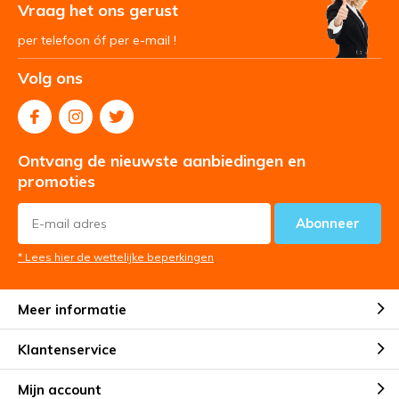
Vraag het ons gerust
per telefoon óf per e-mail !
Volg ons
Ontvang de nieuwste aanbiedingen en
promoties
Abonneer
* Lees hier de wettelijke beperkingen
Meer informatie
Klantenservice
Mijn account