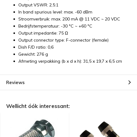
Output VSWR: 2,5:1
In band spurious level: max. -60 dBm
Stroomverbruik: max. 200 mA @ 11 VDC ~ 20 VDC
Bedrijfstemperatuur: -30 °C ~ +60 °C
Output impedantie: 75 Ω
Output connector type: F-connector (female)
Dish F/D ratio: 0,6
Gewicht: 276 g
Afmeting verpakking (b x d x h): 31,5 x 19,7 x 6,5 cm
Reviews
Wellicht óók interessant: