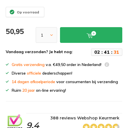
Op voorraad
50,95
0
2
:
4
1
:
3
0
Vandaag verzonden? Je hebt nog:
Gratis verzending
v.a. €49,50 order in Nederland!
Diverse
officiele
dealerschappen!
14 dagen afkoelperiode
voor consumenten bij verzending
Ruim
20 jaar
on-line ervaring!
388 reviews Webshop Keurmerk
9,4