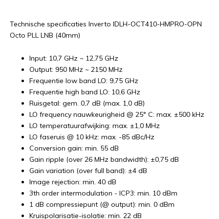
Technische specificaties Inverto IDLH-OCT410-HMPRO-OPN
Octo PLL LNB (40mm)
Input: 10,7 GHz ~ 12,75 GHz
Output: 950 MHz ~ 2150 MHz
Frequentie low band LO: 9,75 GHz
Frequentie high band LO: 10,6 GHz
Ruisgetal: gem. 0,7 dB (max. 1,0 dB)
LO frequency nauwkeurigheid @ 25° C: max. ±500 kHz
LO temperatuurafwijking: max. ±1,0 MHz
LO faseruis @ 10 kHz: max. -85 dBc/Hz
Conversion gain: min. 55 dB
Gain ripple (over 26 MHz bandwidth): ±0,75 dB
Gain variation (over full band): ±4 dB
Image rejection: min. 40 dB
3th order intermodulation - ICP3: min. 10 dBm
1 dB compressiepunt (@ output): min. 0 dBm
Kruispolarisatie-isolatie: min. 22 dB