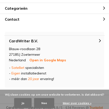
Categorieën
Contact
CardWriter B.V.
Blauw-roodlaan 28
2718SJ Zoetermeer
Nederland
Open in Google Maps
-
Satelliet
specialisten
-
Eigen
installatiedienst
- méér dan
20 jaar
ervaring!
Wij slaan cookies op om onze website te verbeteren. Is dat akkoord?
Ja
Nee
Meer over cookies »
CardWriter - Satelliet winkel
4.8
/
5
-
634
Reviews @
Trustpilot