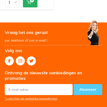
Vraag het ons gerust
per telefoon óf per e-mail !
Volg ons
Ontvang de nieuwste aanbiedingen en
promoties
Abonneer
* Lees hier de wettelijke beperkingen