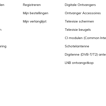
den
Registreren
Digitale Ontvangers
Mijn bestellingen
Ontvanger Accessoires
Mijn verlanglijst
Televisie schermen
n
Televisie beugels
n
CI modulen (Common Inte
aring
Schotelantenne
Digitenne (DVB-T/T2) ant
LNB ontvangstkop