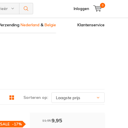
0
rieën
Inloggen
Verzending
Nederland
&
Belgie
Klantenservice
Sorteren op:
9,95
11,95
SALE
-17%