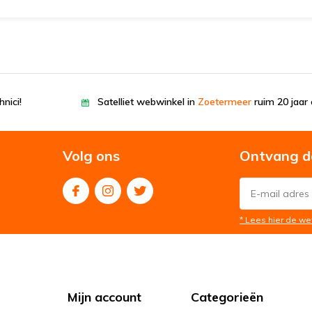
nici!
Satelliet webwinkel in
Zoetermeer
ruim 20 jaar 
Volg ons
Ontvang d
* Lees hier de we
Mijn account
Categorieën