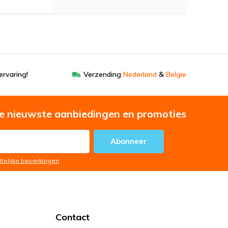
ervaring!
Verzending
Nederland
&
Belgie
e nieuwste aanbiedingen en promoties
Abonneer
ttelijke beperkingen
Contact