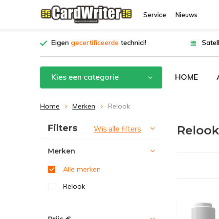
Service
Nieuws
Eigen
gecertificeerde
technici!
Satel
Kies een categorie
HOME
Home
Merken
Relook
Sorteren op:
Filters
Relook
Wis alle filters
Merken
Alle merken
Relook