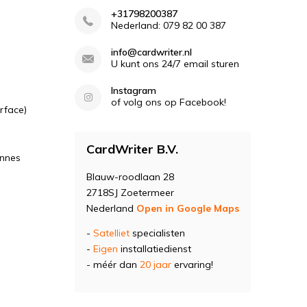
+31798200387
Nederland: 079 82 00 387
info@cardwriter.nl
U kunt ons 24/7 email sturen
Instagram
of volg ons op Facebook!
rface)
CardWriter B.V.
ennes
Blauw-roodlaan 28
2718SJ Zoetermeer
Nederland
Open in Google Maps
-
Satelliet
specialisten
-
Eigen
installatiedienst
- méér dan
20 jaar
ervaring!