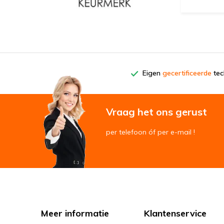
Eigen
gecertificeerde
tech
Vraag het ons gerust
per telefoon óf per e-mail !
Meer informatie
Klantenservice