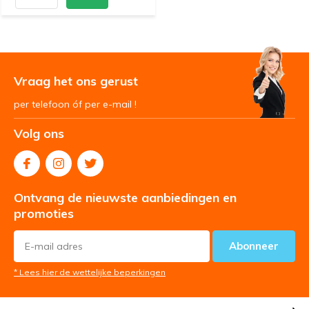
Vraag het ons gerust
per telefoon óf per e-mail !
Volg ons
Ontvang de nieuwste aanbiedingen en
promoties
Abonneer
* Lees hier de wettelijke beperkingen